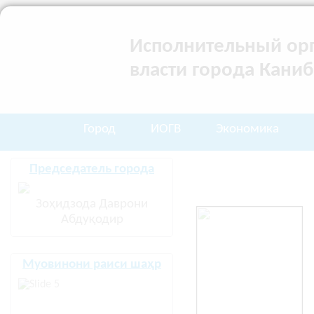
Исполнительный орг
власти города Кани
Город
ИОГВ
Экономика
Мо
Председатель города
Зоҳидзода Даврони
Абдуқодир
Муовинони раиси шаҳр