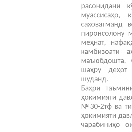
расонидани 
муассисаҳо, 
саховатманд в
пиронсолону м
меҳнат, нафақ
камбизоати 
маъюбдошта, 
шаҳру деҳот
шуданд.
Баҳри таъмин
ҳокимияти давл
№30-2тф ва ти
ҳокимияти давл
чарабиниҳо о