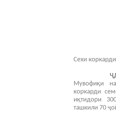
Сехи коркард
Ҷ
Мувофиқи на
коркарди се
иқтидори 30
ташкили 70 ҷо