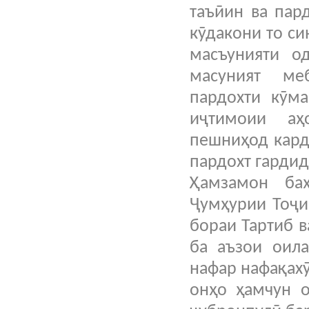
таъӣин ва пар
кӯдакони то си
масъунияти о
масуният ме
пардохти кӯма
иҷтимоии аҳ
пешниҳод кард
пардохт гардид
Ҳамзамон ба
Ҷумҳурии Тоҷи
бораи Тартиб 
ба аъзои оила
нафар нафақахӯ
онҳо ҳамчун о