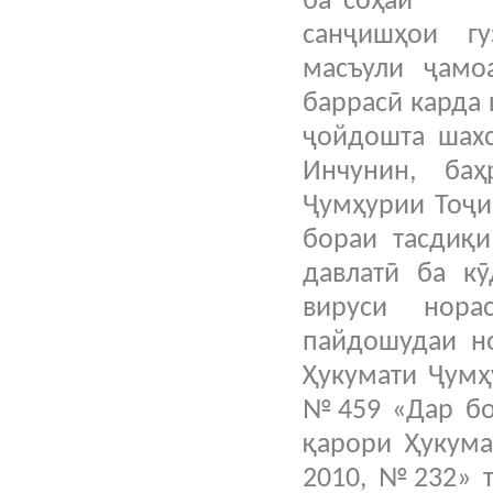
ба соҳаи иқ
санҷишҳои г
масъули ҷамо
баррасӣ карда
ҷойдошта шахс
Инчунин, ба
Ҷумҳурии Тоҷи
бораи тасдиқи
давлатӣ ба кӯ
вируси нор
пайдошудаи н
Ҳукумати Ҷумҳ
№459 «Дар бор
қарори Ҳукума
2010, №232» т