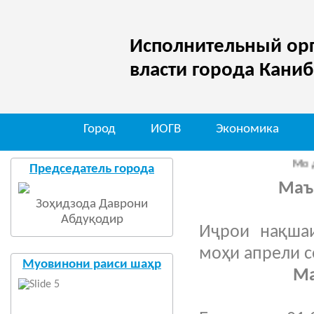
Исполнительный орг
власти города Кани
Город
ИОГВ
Экономика
Мо дар шаб
Председатель города
Маъ
Зоҳидзода Даврони
Абдуқодир
Иҷрои нақша
моҳи апрели с
Муовинони раиси шаҳр
Маблағгуз