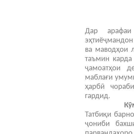
Дар арафаи
эҳтиёҷмандон 
ва маводҳои 
таъмин карда
ҷамоатҳои д
маблағи умуми
ҳарбӣ чораби
гардид.
Кӯ
Татбиқи барн
ҷониби бахш
парвандаҳор