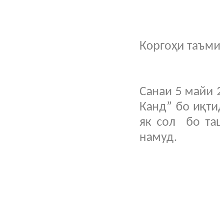
Коргоҳи таъми
Санаи 5 майи 
Канд” бо иқти
як сол бо та
намуд.