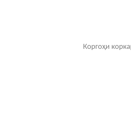
Коргоҳи корк