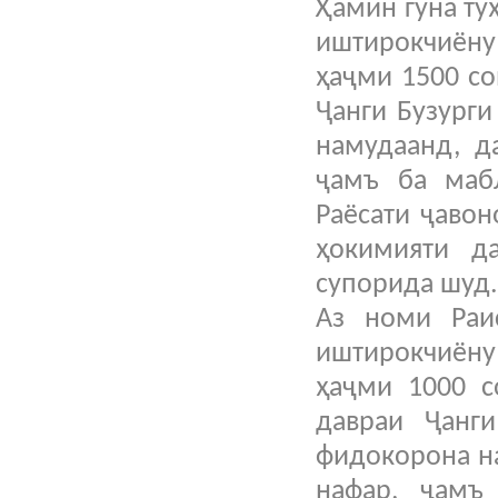
Ҳамин гуна ту
иштирокчиён
ҳаҷми 1500 со
Ҷанги Бузурги
намудаанд, д
ҷамъ ба маб
Раёсати ҷавон
ҳокимияти д
супорида шуд
Аз номи Раи
иштирокчиён
ҳаҷми 1000 с
давраи Ҷанги
фидокорона на
нафар, ҷамъ