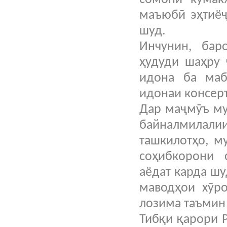
маъюбӣ эҳтиёҷ
шуд.
Инчунин, бар
ҳудуди шаҳру 
идона ба маб
идонаи консер
Дар маҷмӯъ му
байналмилалии
ташкилотҳо, м
соҳибкорони 
аёдат карда ш
маводҳои хӯро
лозима таъмин
Тибқи қарори Р