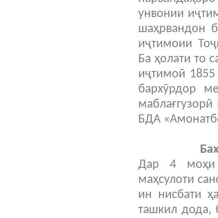
унвонии иҷтим
шаҳрвандон б
иҷтимоии Тоҷи
Ба ҳолати то 
иҷтимоӣ 1855
бархӯрдор ме
маблағгузорӣ
БДА «Амонатбо
Ба
Дар 4 моҳи
маҳсулоти сан
ин нисбати ҳ
ташкил дода,