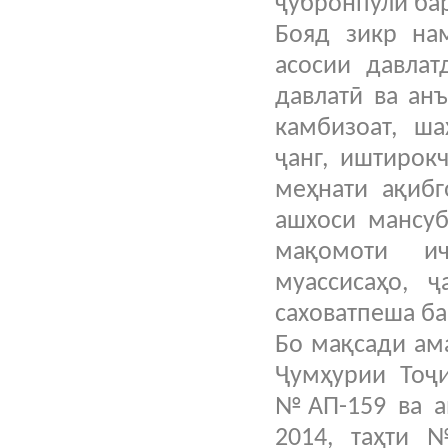
ҷубронпулӣ ба
Бояд зикр на
асосии давла
давлатӣ ва ан
камбизоат, ша
ҷанг, иштирок
меҳнати ақибг
ашхоси мансуб
мақомоти иҷ
муассисаҳо, 
саховатпеша ба
Бо мақсади ам
Ҷумҳурии Тоҷи
№АП-159 ва ам
2014, таҳти 