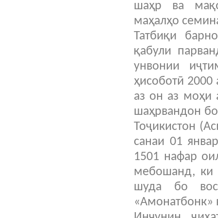
шаҳр ва мақ
маҳалҳо семин
Татбиқи барн
қабули парван
унвонии иҷт
ҳисоботӣ 2000 
аз он аз моҳи
шаҳрвандон бо
Тоҷикистон (Ас
санаи 01 янва
1501 нафар ои
мебошанд, ки 
шуда бо во
«Амонатбонк» к
Инчунин, ҷиҳа