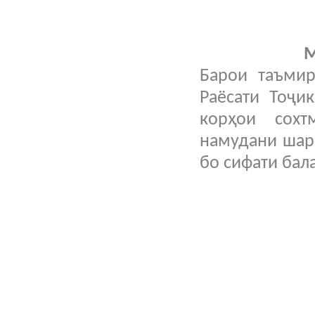
М
Барои таъмир
Раёсати Тоҷи
корҳои сох
намудани шар
бо сифати бал