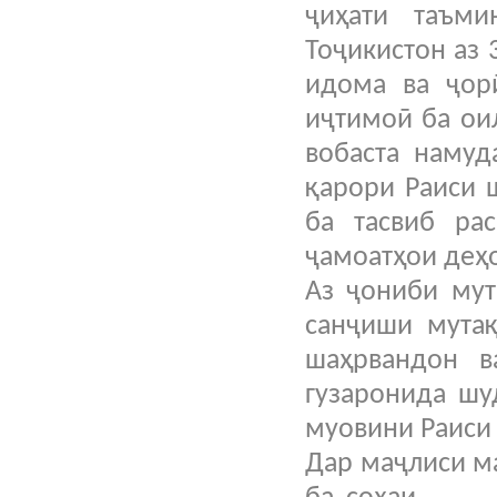
ҷиҳати таъм
Тоҷикистон аз
идома ва ҷор
иҷтимоӣ ба ои
вобаста намуд
қарори Раиси 
ба тасвиб ра
ҷамоатҳои деҳо
Аз ҷониби мут
санҷиши мутақ
шаҳрвандон в
гузаронида шу
муовини Раиси
Дар маҷлиси м