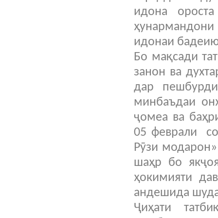
идона орост
ҳунармандон
идонаи бадеию 
Бо мақсади тат
занон ва духт
дар пешбурди
минбаъдаи он
ҷомеа ва баҳр
05 феврали со
Рӯзи модарон»
шаҳр бо якҷо
ҳокимияти дав
андешида шуд
Ҷиҳати татб