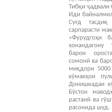
Тибқи ҷадвали
Иди байналмил
Суғд тасдиқ
сарпарасти ма
«Фурудгоҳи 
хонандагону т
барои ороста
сомонӣ ва бар
миқдори 5000
кӯмакҳои пу
Донишкадаи кӯ
Бӯстон мавод
растанӣ ва гӯ
расонида шуд.