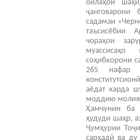
оилаҳои шаҳи
ҷанговарони 
садамаи «Черн
таъсисёбии 
чораҳои зар
муассисаҳо
соҳибкорони с
265 нафар о
конститутсио
аёдат карда ш
моддию молияв
Ҳамчунин ба 
ҳудуди шаҳр, 
Ҷумҳурии Тоҷи
сарҳадӣ ва ду