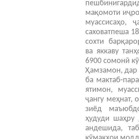
пешбинигардид
мақомоти иҷро
муассисаҳо, 
саховатпеша 1
сохти барқаро
ва яккаву тан
6900 сомонӣ к
Ҳамзамон, дар
ба мактаб-пар
ятимон, муасс
ҷангу меҳнат, 
зиёд маъюбд
ҳудуди шаҳру 
андешида, та
кӯмакҳои модд