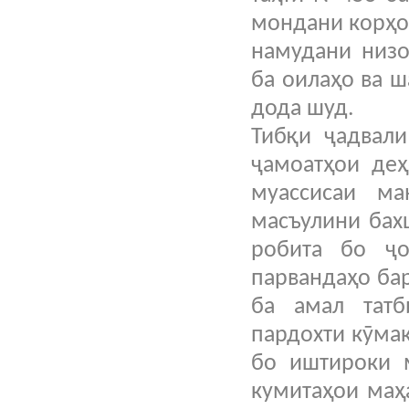
мондани корҳо
намудани низо
ба оилаҳо ва ш
дода шуд.
Тибқи ҷадвали
ҷамоатҳои деҳ
муассисаи м
масъулини бах
робита бо ҷо
парвандаҳо ба
ба амал тат
пардохти кӯма
бо иштироки м
кумитаҳои маҳ