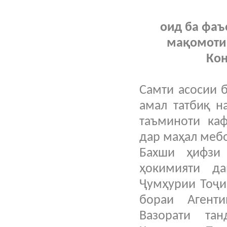
оид ба фаъ
мақомоти 
Кон
Самти асосии 
амал татбиқ н
таъминоти каф
дар маҳал меб
Бахши ҳифзи
ҳокимияти д
Ҷумҳурии Тоҷи
бораи Агент
Вазорати та