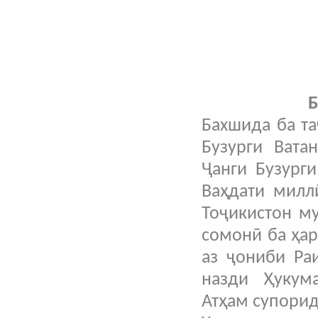
Б
Бахшида ба та
Бузурги Вата
Ҷанги Бузурги
Ваҳдати милл
Тоҷикистон м
сомонӣ ба ҳар
аз ҷониби Ра
назди Ҳукум
Атҳам супорид