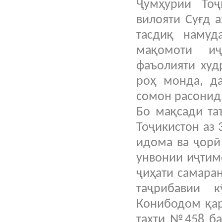
Ҷумҳурии Тоҷ
вилояти Суғд 
тасдиқ намуд
мақомоти иҷ
фаъолияти худ
роҳ монда, д
сомон расон
Бо мақсади та
Тоҷикистон аз 
идома ва ҷорӣ
унвонии иҷтим
ҷиҳати самара
таҷрибавии 
Конибодом қар
таҳти №458 ба