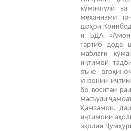
кӯмакпулӣ ва
механизми та
шаҳри Конибод
и БДА «Амона
тартиб дода ш
маблағи кӯма
иҷтимоӣ тадби
яъне огоҳино
унвонии иҷтим
бо воситаи ра
масъули ҷамоат
Ҳамзамон, дар
иҷтимоии аҳоли
аҳолии Ҷумҳури