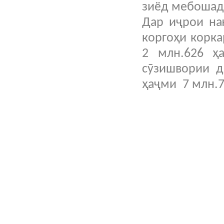
зиёд мебошад
Дар иҷрои на
коргоҳи корк
2 млн.626 ҳ
сӯзишвории д
ҳаҷми 7 млн.