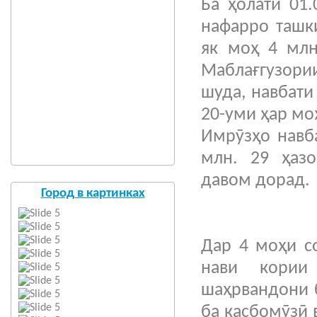
Ба ҳолати 01
нафарро ташк
як моҳ 4 млн
Маблағгузори
шуда, навбати
20-уми ҳар мо
Имрӯзҳо навб
млн. 29 ҳазо
давом дорад.
Город в картинках
Баргузо
Дар 4 моҳи с
нави кории
шаҳрвандони б
ба касбомӯзӣ 