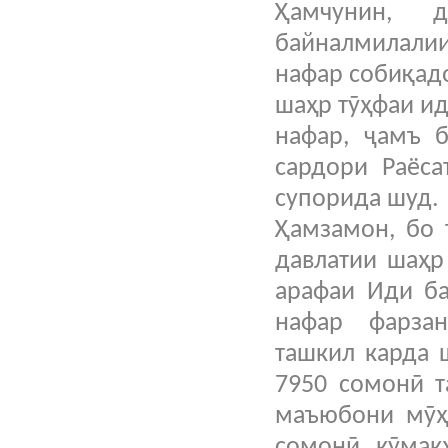
Ҳамчунин, 
байналмилалии
нафар собиқад
шаҳр тӯҳфаи ид
нафар, ҷамъ 
сардори Раёса
супорида шу
Ҳамзамон, бо 
давлатии шаҳр
арафаи Иди ба
нафар фарза
ташкил карда 
7950 сомонӣ т
маъюбони мӯҳт
сомонӣ кӯмак