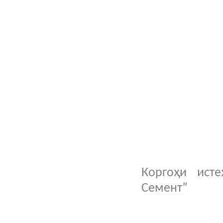
Коргоҳи ист
Семент”