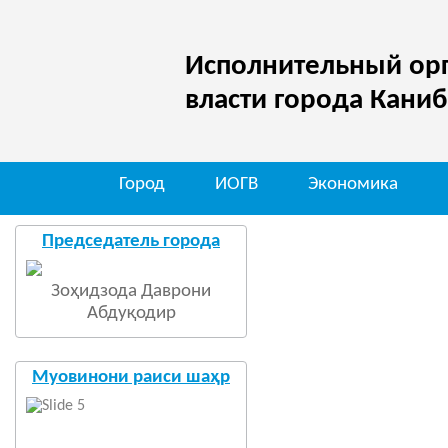
Исполнительный орг
власти города Кани
Город
ИОГВ
Экономика
М
Председатель города
Зоҳидзода Даврони
Абдуқодир
Муовинони раиси шаҳр