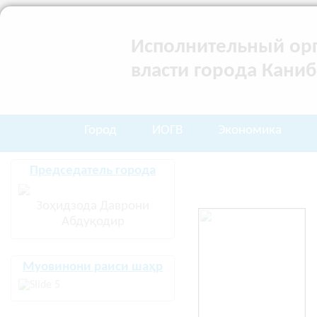
Исполнительный орг
власти города Кани
Город
ИОГВ
Экономика
Председатель города
Зоҳидзода Даврони
Абдуқодир
Муовинони раиси шаҳр