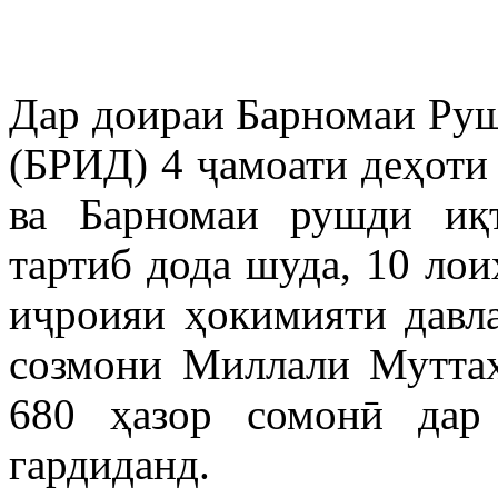
Дар доираи Барномаи Ру
(БРИД) 4 ҷамоати деҳоти
ва Барномаи рушди иқ
тартиб дода шуда, 10 ло
иҷроияи ҳокимияти давл
созмони Миллали Мутта
680 ҳазор сомонӣ дар
гардиданд.