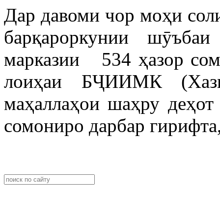
Дар давоми чор моҳи сол
барқароркунии шӯъбаи
марказии 534 ҳазор сомо
лоиҳаи БҶИИМК (Хази
маҳаллаҳои шаҳру деҳот 
сомониро дарбар гирифта,