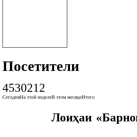
Посетители
4530212
Сегодня
На этой неделе
В этом месяце
Итого
Мо дар 
Лоиҳаи «Барном