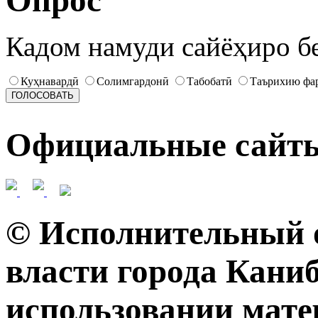
Опрос
Кадом намуди сайёҳиро б
Куҳнавардӣ
Солимгардонӣ
Табобатӣ
Таърихию фа
Официальные сайт
© Исполнительный о
власти города Кани
использовании мате