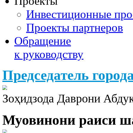
Проекты
Инвестиционные про
Проекты партнеров
Обращение
к руководству
Председатель город
Зоҳидзода Даврони Абду
Муовинони раиси ш