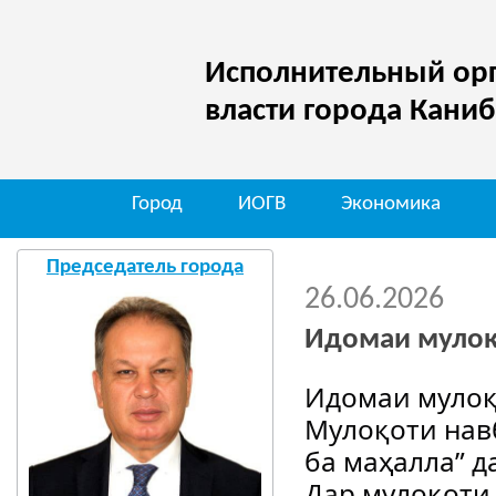
Исполнительный орг
власти города Кани
Город
ИОГВ
Экономика
Мо д
Председатель города
26.06.2026
Идомаи муло
Идомаи мулоқ
Мулоқоти навб
ба маҳалла” д
Дар мулоқоти