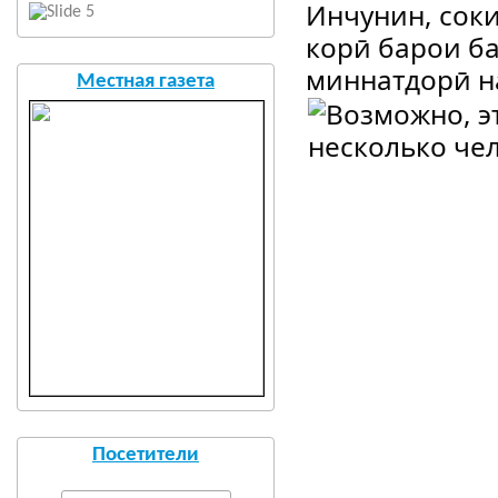
Инчунин, соки
корӣ барои б
миннатдорӣ н
Местная газета
Посетители