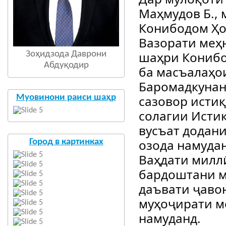
Маҳмудов Б.,
Конибодом Ҳо
Вазорати меҳн
шаҳри Конибо
Зоҳидзода Даврони
Абдуқодир
ба масъалаҳои
Баромадкунан
Муовинони раиси шаҳр
сазовор исти
солагии Истиқ
вусъат додани
озода намудан
Город в картинках
Ваҳдати миллӣ
бардоштани м
даъвати ҷавон
муҳоҷирати м
намуданд.