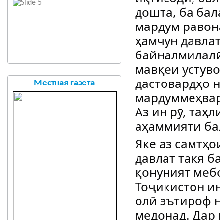
дошта, ба ба
мардум равона
ҳамчун давла
байналмилалӣ
мавқеи устуво
дастовардҳо 
Местная газета
мардуммеҳвар
Аз ин рӯ, таҳ
аҳаммияти ба
Яке аз самтҳо
давлат такя б
қонуният меб
Тоҷикистон ин
олӣ эътироф 
медонад. Дар 