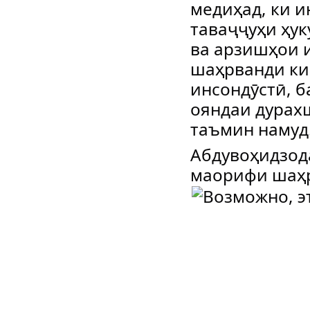
медиҳад, ки и
таваҷҷуҳи ҳук
ва арзишҳои 
шаҳрванди ки
инсондӯстӣ, 
ояндаи дурах
таъмин намуд
Абдувоҳидзод
маорифи шаҳ