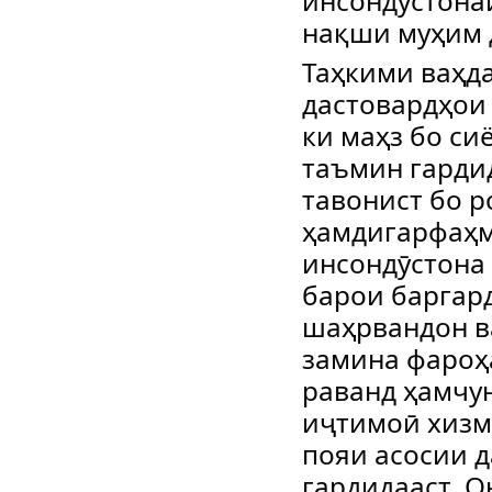
инсондӯстона
нақши муҳим 
Таҳкими ваҳд
дастовардҳои 
ки маҳз бо с
таъмин гардид
тавонист бо 
ҳамдигарфаҳм
инсондӯстона 
барои баргар
шаҳрвандон в
замина фароҳа
раванд ҳамчу
иҷтимоӣ хизм
пояи асосии 
гардидааст. 