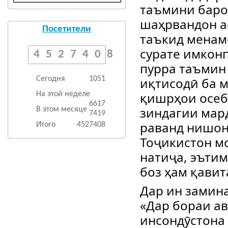
таъмини баро
шаҳрвандон а
Посетители
таъкид менамо
сурате имконп
4527408
пурра таъмин
Сегодня
1051
иқтисодӣ ба 
қишрҳои осеб
На этой неделе
6617
зиндагии мар
В этом месяце
7419
раванд нишон
Итого
4527408
Тоҷикистон м
натиҷа, эътим
боз ҳам қавит
Дар ин замин
«Дар бораи ав
инсондӯстона 