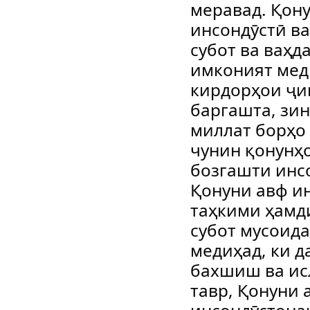
меравад. Қон
инсондӯстӣ ва
субот ва ваҳд
имконият меди
кирдорҳои ҷин
баргашта, зи
миллат борҳо 
чунин қонунҳо
бозгашти инсо
Қонуни авф и
таҳкими ҳамд
субот мусоида
медиҳад, ки д
бахшиш ва ис
тавр, Қонуни 