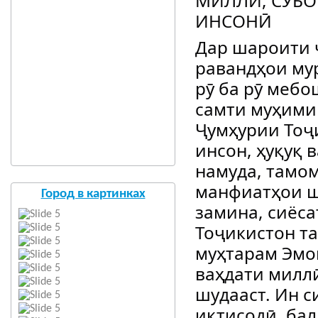
МИЛЛӢ, СУБО
ИНСОНӢ
Дар шароити 
равандҳои му
рӯ ба рӯ мебо
самти муҳими
Ҷумҳурии Тоҷ
инсон, ҳуқуқ 
намуда, тамом
манфиатҳои ш
Город в картинках
замина, сиёса
Тоҷикистон т
муҳтарам Эмом
ваҳдати милл
шудааст. Ин с
иқтисодӣ, ба