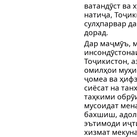
ватандӯст ва 
натиҷа, Тоҷик
сулҳпарвар д
дорад.
Дар маҷмӯъ, м
инсондӯстона
Тоҷикистон, а
омилҳои муҳи
ҷомеа ва ҳиф
сиёсат на тан
таҳкими обрӯ
мусоидат мен
бахшиш, адол
эътимоди иҷт
хизмат мекуна