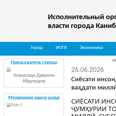
Исполнительный орг
власти города Кани
Город
ИОГВ
Экономика
Мо дар ш
Председатель города
26.06.2026
Зоҳидзода Даврони
Сиёсати инсон
Абдуқодир
ваҳдати миллӣ
Муовинони раиси шаҳр
СИЁСАТИ ИНС
ҶУМҲУРИИ ТО