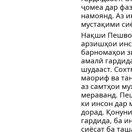
ҷомеа дар фа
намоянд. Аз и
мустақими си
Нақши Пешвои
арзишҳои инсо
барномаҳои з
амалӣ гардида
шудааст. Сох
маориф ва та
аз самтҳои му
мераванд. Пе
ки инсон дар 
дорад. Қонуни
гардида, ба и
сиёсат ба та