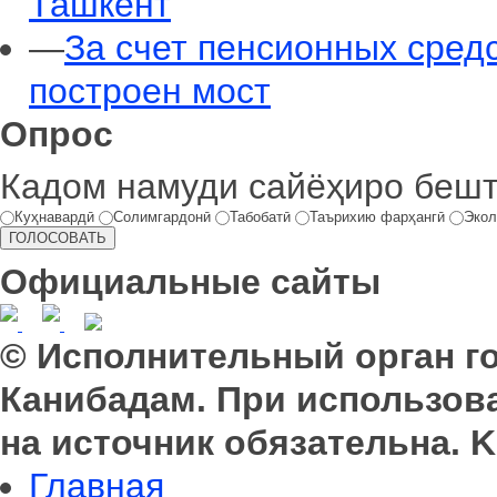
Ташкент
—
За счет пенсионных сред
построен мост
Опрос
Кадом намуди сайёҳиро беш
Куҳнавардӣ
Солимгардонӣ
Табобатӣ
Таърихию фарҳангӣ
Экол
Официальные сайты
© Исполнительный орган г
Канибадам. При использов
на источник обязательна. K
Главная