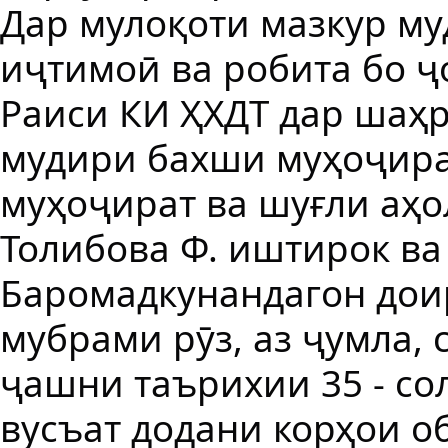
Дар мулоқоти мазкур м
иҷтимоӣ ва робита бо ҷ
Раиси КИ ҲХДТ дар шаҳр
мудири бахши муҳоҷира
муҳоҷират ва шуғли аҳ
Толибова Ф. иштирок ва
Баромадкунандагон дои
мубрами рӯз, аз ҷумла,
ҷашни таърихии 35 - со
вусъат додани корҳои о