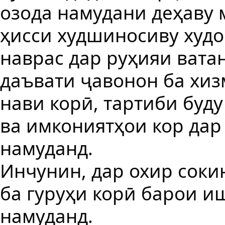
озода намудани деҳаву 
ҳисси худшиносиву худо
наврас дар руҳияи вата
даъвати ҷавонон ба хиз
нави корӣ, тартиби буд
ва имкониятҳои кор дар
намуданд.
Инчунин, дар охир соки
ба гуруҳи корӣ барои 
намуданд.