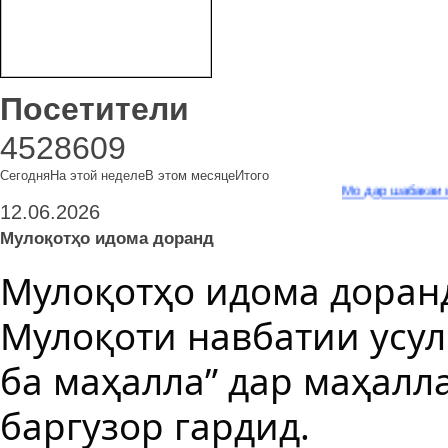
Посетители
4528609
Сегодня
На этой неделе
В этом месяце
Итого
Мо дар шабакаи иҷтимоии 
12.06.2026
Мулоқотҳо идома доранд
Мулоқотҳо идома доран
Мулоқоти навбатии усули
ба маҳалла” дар маҳалл
баргузор гардид.