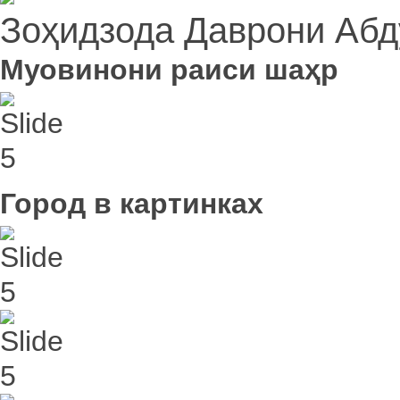
Зоҳидзода Даврони Абд
Муовинони раиси шаҳр
Город в картинках