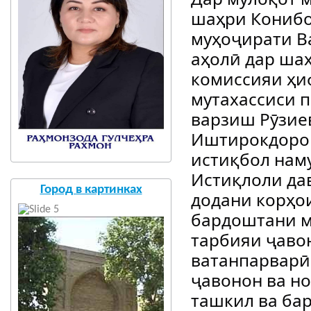
шаҳри Конибо
муҳоҷирати В
аҳолӣ дар ша
комиссияи ҳиф
мутахассиси 
варзиш Рӯзиев
Иштирокдорон
истиқбол нам
Истиқлоли дав
Город в картинках
додани корҳо
бардоштани м
тарбияи ҷаво
ватанпарварӣ
ҷавонон ва но
ташкил ва бар