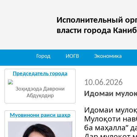
Исполнительный орг
власти города Кани
Город
ИОГВ
Экономика
Председатель города
10.06.2026
Зоҳидзода Даврони
Идомаи муло
Абдуқодир
Идомаи мулоқ
Муовинони раиси шаҳр
Мулоқоти навб
ба маҳалла” д
Дар мулоқот 