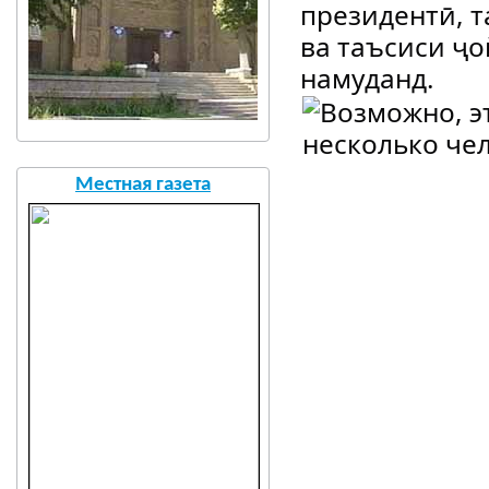
президентӣ, т
ва таъсиси ҷо
намуданд.
Местная газета