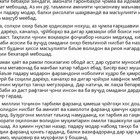
ати бебаҳои зиндагӣ, амонати гаронбаҳои ҷомеа ва идома
ат мебошад. Аз ин рӯ, таъмини амнияти ҷисмониву маънави
и падару модар, балки рисолати шаҳрвандӣ ва масъулияти
а маҳсуб меёбад.
, солҳои охир баъзе ҳодисаҳои нохуш, аз ҷумла ғарқшавии
 дарёҳо, каналҳо, ҷӯйборҳо ва дигар ҳавзаҳои обӣ боиси н
ааст. Таҳлили чунин воқеаҳои фоҷиабор нишон медиҳад, ки
аби асосии ба вуҷуд омадани онҳо беэътиноӣ нисбат ба на
аст будани ҳисси масъулияти баъзе волидон ва риоя нагар
ии бехатарӣ мебошад.
шмаи ҳаёт ва рамзи покизагию ободӣ аст, дар сурати муноси
на метавонад ба манбаи хатар табдил ёбад. Бисёр вақт му
баъзе падару модарон фарзандони ноболиғи худро бе ҳамро
урӣ ба соҳили дарёҳо, каналҳо ва дигар ҷойҳои хавфнок ме
унин муҳитҳо танҳо мегузоранд. Дар натиҷа, як лаҳза бепар
баби аз даст рафтани ҷони инсон ва ба вуҷуд омадани дард
р гардад.
 миллии тоҷикон тарбияи фарзанд ҳамеша ҷойгоҳи хос дошт
олидон нисбат ба амният ва камолоти фарзанд ҳамчун қарз
дид. Бузургони миллат таъкид намудаанд, ки тарбия аз гаҳв
зорати оқилонаи волидон муҳимтарин омили ташаккули ша
шад. Аз ҳамин нуқтаи назар, падару модар набояд танҳо ба
ии фарзанд қонеъ гарданд, балки вазифадоранд дар ҳар қ
амо, мушовир ва муҳофизи ӯ бошанд.