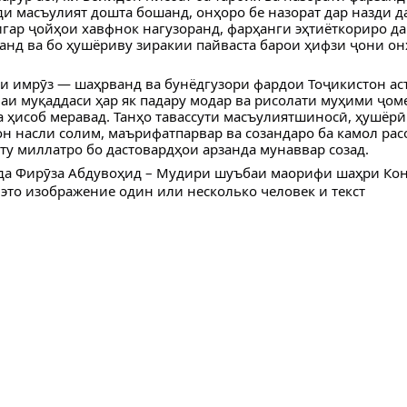
ди масъулият дошта бошанд, онҳоро бе назорат дар назди д
игар ҷойҳои хавфнок нагузоранд, фарҳанги эҳтиёткориро да
анд ва бо ҳушёриву зиракии пайваста барои ҳифзи ҷони о
и имрӯз — шаҳрванд ва бунёдгузори фардои Тоҷикистон аст
фаи муқаддаси ҳар як падару модар ва рисолати муҳими ҷом
 ҳисоб меравад. Танҳо тавассути масъулиятшиносӣ, ҳушёрӣ
он насли солим, маърифатпарвар ва созандаро ба камол рас
ту миллатро бо дастовардҳои арзанда мунаввар созад.
да Фирӯза Абдувоҳид – Мудири шуъбаи маорифи шаҳри Ко