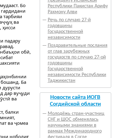
Президенту Исламской
мудааст. Бо
Республики Пакистан Арифу
 гардидани
Рахмону Алви
а тарбияи
—
Речь по случаю 27-й
аҷҷуҳ ва
годовщины
, ҳисси
Государственной
независимости
и падару
равад.
—
Поздравительные послания
анбаъҳои обӣ,
от глав зарубежных
осибат
государств по случаю 27-ой
шахсияти
годовщины
Государственной
независимости Республики
 ҷаҳонбинии
Таджикистан
 бошанд. Ба
и дурусти
д дар вуҷуди
Новости сайта ИОГВ
ӯстӣ ва
Согдийской области
т, балки
—
Молодёжь стран-участниц
амният,
СНГ и ШОС обменялась
лат ва ҷомеа
научными знаниями в
рамках Международного
дони ноболиғ
фестиваля в Согде