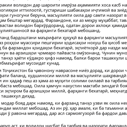
ракии волидон дар шароити имрӯза аҳаммияти хоса касб на
огияҳои иттилоотӣ, густариши шабакаҳои иҷтимоӣ ва зиёд
ҳои гуногуни беруна, масъулияти оила дар самти назорат в
ҳам бештар мегардад. Фарзандоне, ки аз меҳру муҳаббат, тав
вастаи волидон бархӯрдоранд, одатан дорои ахлоқи ҳамида
улиятшиносӣ ва фарҳанги бехатарӣ мебошанд.
ланд бардоштани маърифати ҳуқуқӣ ва фарҳанги масъулият
аз роҳҳои муассири пешгирии ҳодисаҳои нохуш ба ҳисоб ме
 ба фарзандон қоидаҳои бехатарӣ, эҳтиёткорӣ дар назди м
онун ва арзишҳои ҷомеаро пайваста омӯзонанд. Чунин мун
 танҳо ҳаёти кӯдакро ҳифз намояд, балки барои ташаккули 
ибмаърифат мусоидат кунад.
 Тоҷикистон ба ҷавонону наврасоне ниёз дорад, ки дорои
фати баланд, худшиносии миллӣ ва масъулияти шаҳрвандӣ
и ин ҳадаф пеш аз ҳама аз муҳити солими оилавӣ ва тарбия
баста мебошад. Оила ҳамчун нахустин мактаби зиндагӣ боя
си эҳтиром ба арзишҳои миллӣ, фарҳанги бехатарӣ, меҳнатд
 ташаккул диҳад.
 модар бояд дарк намояд, ки фарзанд танҳо узви як оила нес
ндаи миллат мебошад. Аз ин рӯ, ҳар амале, ки ба таъмини 
шди ӯ равона мегардад, дар асл сармоягузорӣ ба фардои дав
 зарур аст, ки волидон нисбат ба тарбия ва назорати фарзан