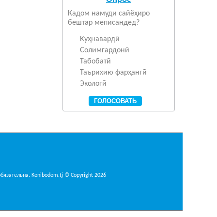
Кадом намуди сайёҳиро
бештар меписандед?
Куҳнавардӣ
Солимгардонӣ
Табобатӣ
Таърихию фарҳангӣ
Экологӣ
язательна. Konibodom.tj © Copyright 2026