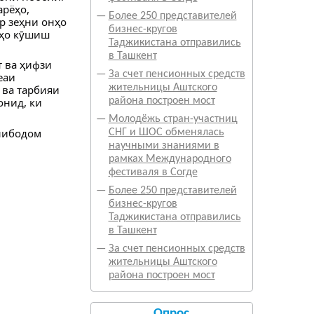
арёҳо,
—
Более 250 представителей
р зеҳни онҳо
бизнес-кругов
нҳо кӯшиш
Таджикистана отправились
в Ташкент
 ва ҳифзи
—
За счет пенсионных средств
еаи
жительницы Аштского
 ва тарбияи
онид, ки
района построен мост
—
Молодёжь стран-участниц
нибодом
СНГ и ШОС обменялась
научными знаниями в
рамках Международного
фестиваля в Согде
—
Более 250 представителей
бизнес-кругов
Таджикистана отправились
в Ташкент
—
За счет пенсионных средств
жительницы Аштского
района построен мост
Опрос