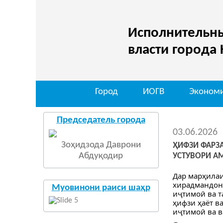
Исполнительны
власти города
Город
ИОГВ
Эконом
Председатель города
03.06.2026
Зоҳидзода Даврони
ҲИФЗИ ФАРЗ
Абдуқодир
УСТУВОРИ А
Дар марҳилаи
хирадмандона
Муовинони раиси шаҳр
иҷтимоӣ ва т
ҳифзи ҳаёт в
иҷтимоӣ ва в