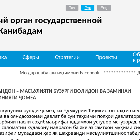
й орган государственной
 Канибадам
Об
ика
Сферы
Стратегии
Проекты
к 
Мо дар шабакаи иҷтимоии Facebook
*************
Диққа
АНДОН – МАСЪУЛИЯТИ БУЗУРГИ ВОЛИДОН ВА ЗАМИНАИ
МНИЯТИ ҶОМЕА
 кунунии рушди ҷомеа, ки Ҷумҳурии Тоҷикистон таҳти сиёс
 ва ояндасозонаи давлат ба сӯи таҳкими пояҳои давлатдорӣ
арбияи насли соҳибмаърифат қадамҳои устувор мегузорад,
а саломатии кӯдакону наврасон ба яке аз самтҳои муҳими си
азифаи муқаддаси ҳар як шаҳрванди масъулиятшинос табдил