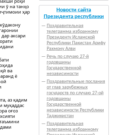
бахши роҳи
и ӯ на танҳо
Новости сайта
 иҷтимоии ҳар
Президента республики
 кӯдакону
—
Поздравительная
игаронии
телеграмма избранному
 дар аксари
Президенту Исламской
зорати
Республики Пакистан Арифу
дидани
Рахмону Алви
—
Речь по случаю 27-й
бати
годовщины
шоҳида
Государственной
ҳӣ ва
независимости
баранд ё
воӣ
—
Поздравительные послания
и
от глав зарубежных
государств по случаю 27-ой
годовщины
а, аз қадим
и муқаддас
Государственной
ора оғоз
независимости Республики
хсияти
Таджикистан
 таъмини
—
Поздравительная
адами
телеграмма избранному