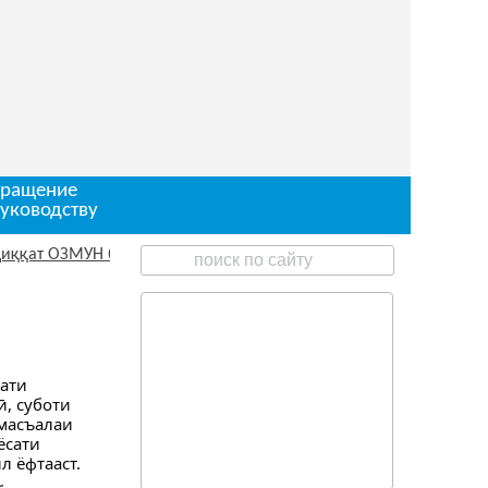
ращение
руководству
т ОЗМУН барои ишғоли чои корӣ
ати
, суботи
 масъалаи
ёсати
 ёфтааст.