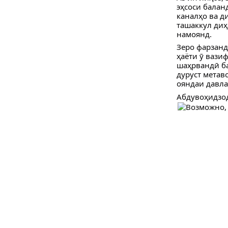
эҳсоси балан
каналҳо ва д
ташаккул диҳ
намоянд.
Зеро фарзанд
ҳаёти ӯ вази
шаҳрвандӣ ба
дуруст метав
ояндаи давла
Абдувоҳидзо