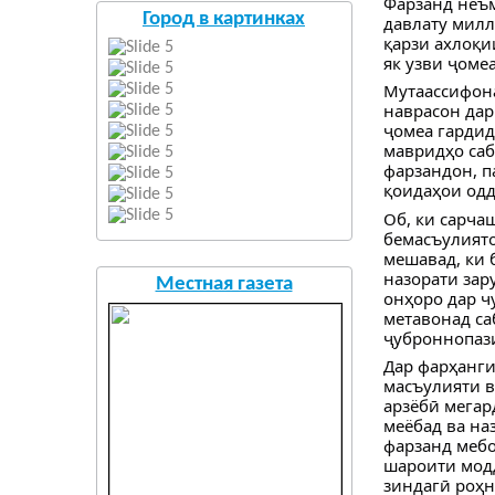
Фарзанд неъм
Город в картинках
давлату милл
қарзи ахлоқи
як узви ҷоме
Мутаассифона
наврасон дар
ҷомеа гардид
мавридҳо саб
фарзандон, п
қоидаҳои одд
Об, ки сарча
бемасъулиято
мешавад, ки 
назорати зар
Местная газета
онҳоро дар ч
метавонад са
ҷуброннопази
Дар фарҳанги
масъулияти в
арзёбӣ мегар
меёбад ва на
фарзанд мебо
шароити модд
зиндагӣ роҳн