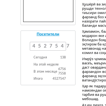
Ҳушёрӣ ва зи
рушди технол
таъсири омил
фарзанд боз 
назорати пай
баланди масъ
Ҳамзамон, ба
Посетители
модарон яке 
Волидон бояд
эҳтиром ба қ
4527547
метавонад на
комил ва соҳ
Сегодня
138
Имрӯз ҷомеаи
васеъ, маъри
На этой неделе
даст овардан
6756
фарзандон во
В этом месяце
7558
фарзанд эҳсо
Итого
4527547
ватандӯстиро
Ҳар як падару
намояндаи оя
тарбия ва ру
мебошад.
Аз ин лиҳоз,