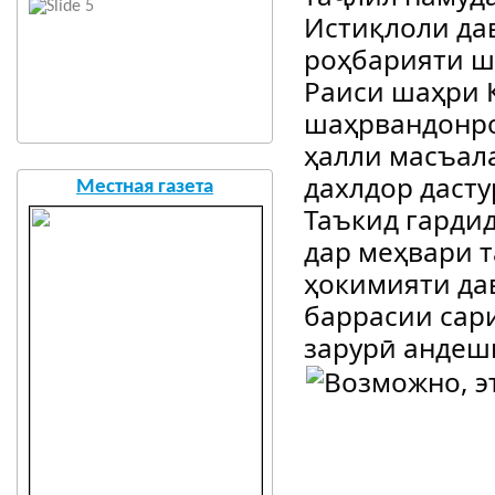
Истиқлоли да
роҳбарияти ш
Раиси шаҳри 
шаҳрвандонро
ҳалли масъал
дахлдор даст
Местная газета
Таъкид гарди
дар меҳвари 
ҳокимияти да
баррасии сар
зарурӣ андеш