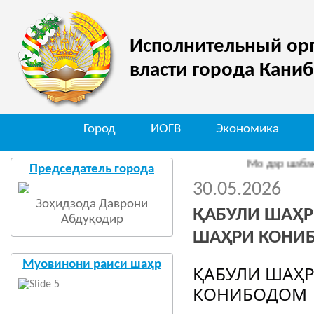
Исполнительный орг
власти города Кани
Город
ИОГВ
Экономика
Мо дар шабакаи иҷти
Председатель города
30.05.2026
Зоҳидзода Даврони
ҚАБУЛИ ШАҲР
Абдуқодир
ШАҲРИ КОНИ
Муовинони раиси шаҳр
ҚАБУЛИ ШАҲР
КОНИБОДОМ