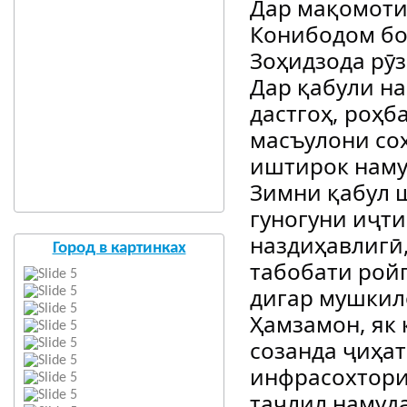
Дар мақомоти
Конибодом бо
Зоҳидзода рӯз
Дар қабули н
дастгоҳ, роҳб
масъулони со
иштирок наму
Зимни қабул 
гуногуни иҷт
наздиҳавлигӣ
Город в картинках
табобати ройг
дигар мушкил
Ҳамзамон, як
созанда ҷиҳа
инфрасохтори
таҷлил намуд