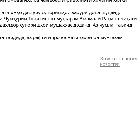
фати онҳо дастуру супоришҳои зарурӣ дода шуданд.
ти Ҷумҳурии Тоҷикистон муҳтарам Эмомалӣ Раҳмон ҷиҳати
дахлдор супоришҳои мушаххас доданд. Аз ҷумла, таъкид
н гардида, аз рафти иҷро ва натиҷаҳои он мунтазам
Возврат к списку
новостей