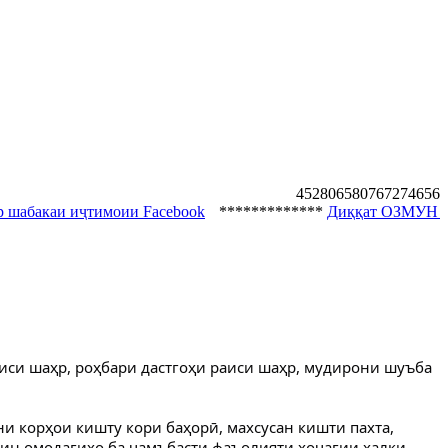
4528065
8076
7274
656
и иҷтимоии Facebook
*************
Диққат ОЗМУН барои ишғ
иси шаҳр, роҳбари дастгоҳи раиси шаҳр, мудирони шуъба
и корҳои кишту кори баҳорӣ, махсусан кишти пахта,
ин омодагиҳо ба ҷамъбасти фаъолияти хоҷагии халқи