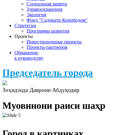
Социальная зашита
Здравоохранения
Экология
Фонд "Садокати Конибодом"
Стратегии
Программа развития
Проекты
Инвестиционные проекты
Проекты партнеров
Обращение
к руководству
Председатель города
Зоҳидзода Даврони Абдуқодир
Муовинони раиси шаҳр
Город в картинках