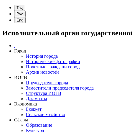
Исполнительный орган государственной
Город
История города
Исторические фотографии
Почетные граждани города
Архив новостей
ИОГВ
Председатель города
Заместители председателя города
Структура ИОГВ
Джамоаты
Экономика
Бюджет
Сельское хозяйство
Сферы
Обрaзование
Культура