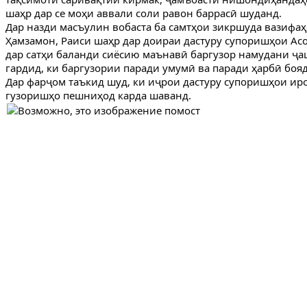
шаҳр дар се моҳи аввали соли равон баррасӣ шуданд.
Дар назди масъулин вобаста ба самтҳои зикршуда вазифаҳ
Ҳамзамон, Раиси шаҳр дар доираи дастуру супоришҳои Ас
дар сатҳи баланди сиёсию маънавӣ баргузор намудани ҷа
гардид, ки баргузории паради умумӣ ва паради ҳарбӣ бояд
Дар фарҷом таъкид шуд, ки иҷрои дастуру супоришҳои иро
гузоришҳо пешниҳод карда шаванд.