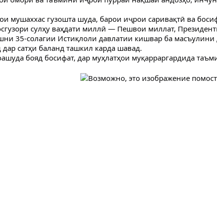
ои мушаххас гузошта шуда, барои иҷрои саривақтӣ ва боси
осгузори сулҳу ваҳдати миллӣ — Пешвои миллат, Президен
шни 35-солагии Истиқлоли давлатии кишвар ба масъулини 
 дар сатҳи баланд ташкил карда шавад.
ашуда бояд босифат, дар муҳлатҳои муқарраргардида таъми