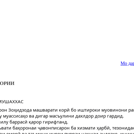
Мо дар шабака
ЗОРИИ
 МУШАХХАС
врон Зоҳидзода машварати корӣ бо иштироки муовинони ра
у муассисаҳо ва дигар масъулини дахлдор доир гардид.
илу баррасӣ қарор гирифтанд.
ъвати баҳоронаи ҷавонписарон ба хизмати ҳарбӣ, тезонидан
ои оморӣ ва таъмини иҷрои пурраи нақшаи андозҳо, инчун