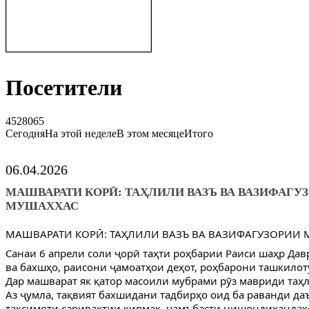
Посетители
4528065
Сегодня
На этой неделе
В этом месяце
Итого
06.04.2026
МАШВАРАТИ КОРӢ: ТАҲЛИЛИ ВАЗЪ ВА ВАЗИФАГУ
МУШАХХАС
МАШВАРАТИ КОРӢ: ТАҲЛИЛИ ВАЗЪ ВА ВАЗИФАГУЗОРИИ
Санаи 6 апрели соли ҷорӣ таҳти роҳбарии Раиси шаҳр Да
ва бахшҳо, раисони ҷамоатҳои деҳот, роҳбарони ташкилот
Дар машварат як қатор масоили мубрами рӯз мавриди таҳл
Аз ҷумла, тақвият бахшидани тадбирҳо оид ба раванди да
тақсимоти саривақтии кирмак, ҷамъбасти нишондиҳандаҳ