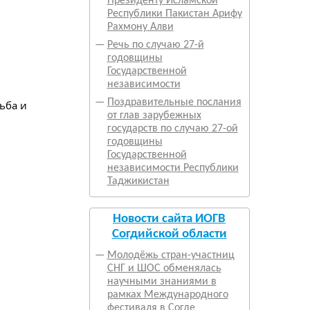
Президенту Исламской
Республики Пакистан Арифу
Рахмону Алви
—
Речь по случаю 27-й
годовщины
Государственной
независимости
—
Поздравительные послания
от глав зарубежных
государств по случаю 27-ой
годовщины
Государственной
независимости Республики
Таджикистан
Новости сайта ИОГВ
Согдийской области
—
Молодёжь стран-участниц
СНГ и ШОС обменялась
научными знаниями в
рамках Международного
фестиваля в Согде