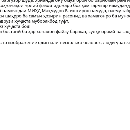
 саҳначаҳои ҷолиб фазои идонаро боз ҳам гармтар намуданд
 намояндаи МИҲД Маҳмудов Б. иштирок намуда, паёму таб
и шаҳрро ба самъи ҳозирин расонид ва ҳамагонро ба муно
врӯзи хуҷаста муборакбод гуфт.
з хуҷаста бод!
и бостонӣ ба ҳар хонадон файзу баракат, сулҳу оромӣ ва сао