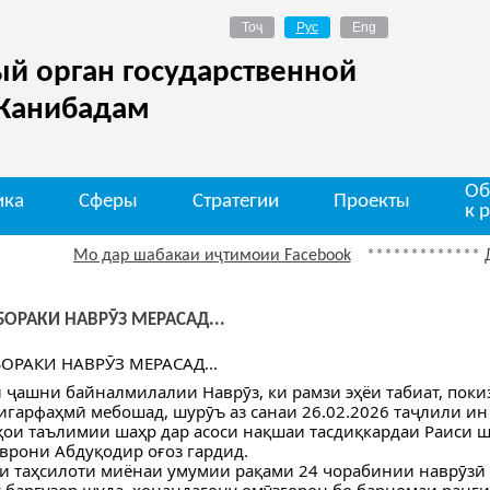
й орган государственной
 Канибадам
Об
ика
Сферы
Стратегии
Проекты
к 
Мо дар шабакаи иҷтимоии Facebook
*************
Диққат О
ОРАКИ НАВРӮЗ МЕРАСАД...
РАКИ НАВРӮЗ МЕРАСАД...
 ҷашни байналмилалии Наврӯз, ки рамзи эҳёи табиат, поки
игарфаҳмӣ мебошад, шурӯъ аз санаи 26.02.2026 таҷлили и
ҳои таълимии шаҳр дар асоси нақшаи тасдиқкардаи Раиси 
врони Абдуқодир оғоз гардид.
и таҳсилоти миёнаи умумии рақами 24 чорабинии наврӯзӣ 
 баргузор шуда, хонандагону омӯзгорон бо барномаи ранг