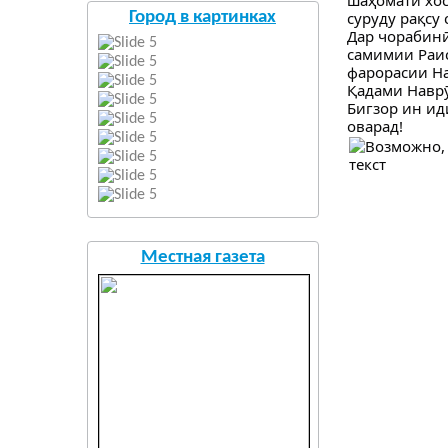
суруду рақсу
Город в картинках
Дар чорабинӣ
самимии Раис
фарорасии На
Қадами Наврӯ
Бигзор ин ид
оварад!
Местная газета