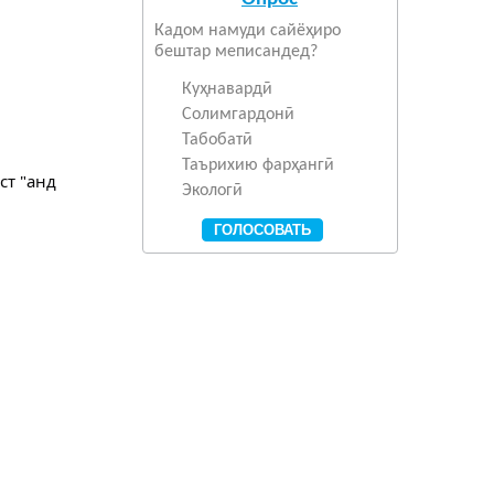
Кадом намуди сайёҳиро
бештар меписандед?
Куҳнавардӣ
Солимгардонӣ
Табобатӣ
Таърихию фарҳангӣ
Экологӣ