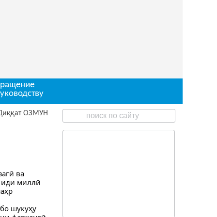
ращение
руководству
ЗМУН барои ишғоли чои корӣ
загӣ ва
н иди миллӣ
шаҳр
бо шукуҳу
ини фарҳангӣ,