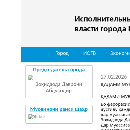
Исполнительны
власти города
Город
ИОГВ
Эконом
Председатель города
27.02.2026
Зоҳидзода Даврони
ҚАДАМИ МУБ
Абдуқодир
ҚАДАМИ МУБО
Бо фарорасии
дӯстиву ҳамд
Муовинони раиси шаҳр
дар муассиса
Зоҳидзода Да
Дар Муассиса
шаҳомати хос