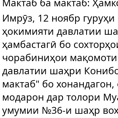
Мактаб ба мактаб: Ҳамк
Имрӯз, 12 ноябр гуруҳ
ҳокимияти давлатии ш
ҳамбастагӣ бо сохторҳо
чорабиниҳои мақомоти
давлатии шаҳри Конибо
мактаб" бо хонандагон,
модарон дар толори Му
умумии №36-и шаҳр вох