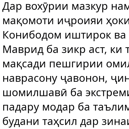
Дар вохӯрии мазкур на
мақомоти иҷроияи ҳок
Конибодом иштирок ва 
Маврид ба зикр аст, ки
мақсади пешгирии оми
наврасону ҷавонон, ҷи
шомилшавӣ ба экстреми
падару модар ба таъли
будани таҳсил дар зина