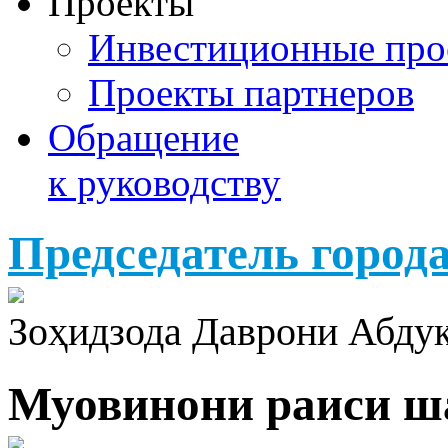
Проекты
Инвестиционные про
Проекты партнеров
Обращение
к руководству
Председатель город
Зоҳидзода Даврони Абду
Муовинони раиси ш