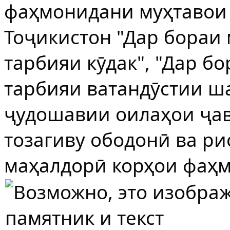
фаҳмонидани муҳтавои
Тоҷикистон "Дар бораи
тарбияи кӯдак", "Дар б
тарбияи ватандӯстии ш
ҷудошавии оилаҳои ҷав
тозагиву ободонӣ ва ри
маҳалдорӣ корҳои фаҳм