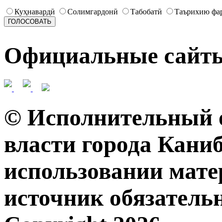
Куҳнавардӣ
Солимгардонӣ
Табобатӣ
Таърихию фа
Официальные сайт
© Исполнительный о
власти города Кани
использовании мате
источник обязательн