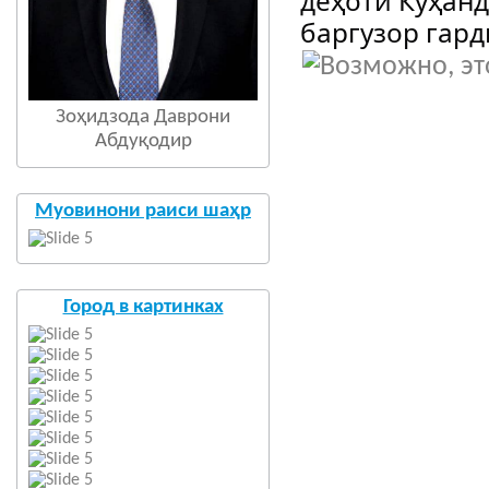
деҳоти Куҳан
баргузор гард
Зоҳидзода Даврони
Абдуқодир
Муовинони раиси шаҳр
Город в картинках