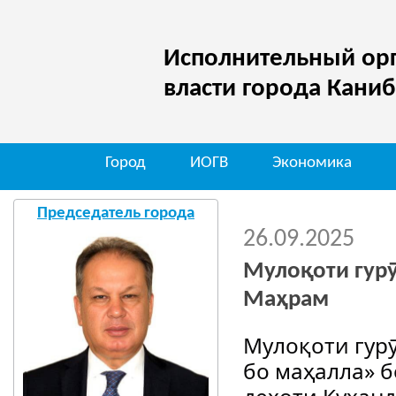
Исполнительный орг
власти города Кани
Город
ИОГВ
Экономика
Председатель города
26.09.2025
Мулоқоти гурӯ
Маҳрам
Мулоқоти гурӯ
бо маҳалла» 