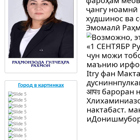
фароҳам меова
ҷангу ноамнӣ
худшинос ва с
Эмомалӣ Раҳ
Город в картинках