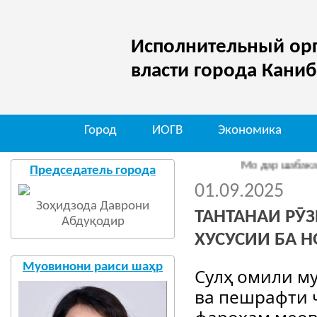
Исполнительный орг
власти города Кани
Город
ИОГВ
Экономика
Мо дар шабакаи иҷтимо
Председатель города
01.09.2025
Зоҳидзода Даврони
ТАНТАНАИ РӮ
Абдуқодир
ХУСУСИИ БА Н
Муовинони раиси шаҳр
Сулҳ омили м
ва пешрафти ҷ