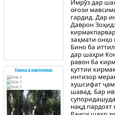
Имрӯз дар ша
оғози мавсими
гардид. Дар 
Даврон Зоҳид
кирмакпарвар
заҳмати онҳо 
Бино ба итти
дар шаҳри Ко
равон ба кир
қуттии кирма
Город в картинках
интизор мерав
хушсифат ҷам
шавад. Бар ив
супоридашуда
нақд пардохт 
Раиси шаҳр зи