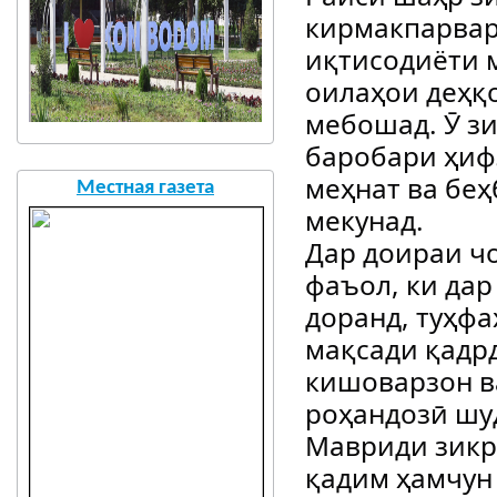
кирмакпарвар
иқтисодиёти 
оилаҳои деҳқ
мебошад. Ӯ зи
баробари ҳиф
меҳнат ва беҳ
Местная газета
мекунад.
Дар доираи ч
фаъол, ки дар
доранд, туҳфа
мақсади қадр
кишоварзон в
роҳандозӣ шу
Мавриди зикр
қадим ҳамчун 