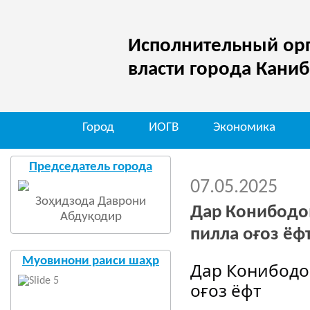
Исполнительный орг
власти города Кани
Город
ИОГВ
Экономика
Мо д
Председатель города
07.05.2025
Зоҳидзода Даврони
Дар Конибодо
Абдуқодир
пилла оғоз ёф
Муовинони раиси шаҳр
Дар Конибодо
оғоз ёфт