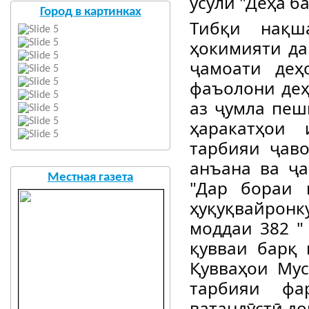
усули "Деҳа б
Город в картинках
Тибқи нақш
ҳокимияти да
ҷамоати деҳ
фаъолони деҳ
аз ҷумла пе
ҳаракатҳои 
тарбияи ҷаво
анъана ва ҷ
Местная газета
"Дар бораи 
ҳуқуқвайронк
моддаи 382 "
қувваи барқ 
Қувваҳои Мус
тарбияи фа
ватандӯстӣ до