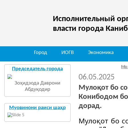
Исполнительный орг
власти города Кани
Город
ИОГВ
Экономика
Мо дар шаба
Председатель города
06.05.2025
Зоҳидзода Даврони
Мулоқот бо с
Абдуқодир
Конибодом бо 
дорад.
Муовинони раиси шаҳр
Мулоқот бо с