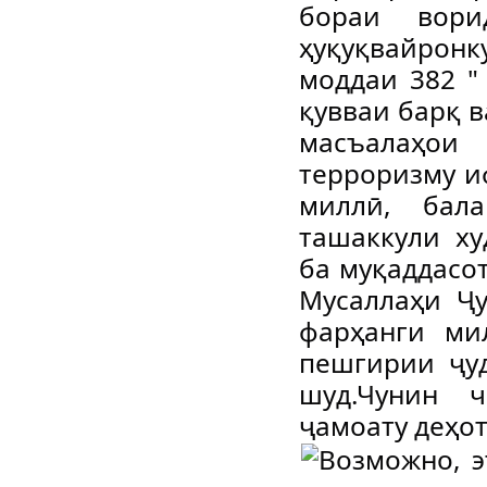
бораи вори
ҳуқуқвайронк
моддаи 382 "
қувваи барқ в
масъалаҳо
терроризму и
миллӣ, бала
ташаккули ху
ба муқаддасот
Мусаллаҳи Ҷ
фарҳанги ми
пешгирии ҷу
шуд.Чунин 
ҷамоату деҳо