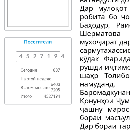
Дар мулоқот
робита бо ҷ
Баҳодур, Ра
Шерматова 
муҳоҷират да
Посетители
сармутахасс
4527194
кӯдак Фарид
рушди иҷтимо
Сегодня
837
шаҳр Толибо
На этой неделе
намуданд.
6403
В этом месяце
Баромадкунан
7205
Итого
4527194
Қонунҳои Ҷум
ҷашну марос
бораи масъул
Дар бораи та