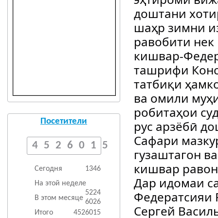
доштани хоти
шаҳр зимни и
равобити нек
кишвар-Федер
ташрифи Конс
татбиқи ҳамк
ва омили муҳи
робитаҳои су
Посетители
рус арзёбӣ до
Сафари мазку
4526015
гузаштагон ва
кишвар равон
Сегодня
1346
Дар идомаи с
На этой неделе
Федератсияи 
5224
В этом месяце
6026
Сергей Васил
Итого
4526015