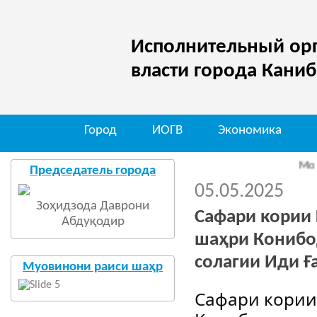
Исполнительный орг
власти города Кани
Город
ИОГВ
Экономика
Мо дар шаба
Председатель города
05.05.2025
Зоҳидзода Даврони
Сафари кории 
Абдуқодир
шаҳри Конибо
солагии Иди Ғ
Муовинони раиси шаҳр
Сафари кории