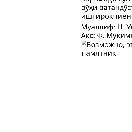
рӯҳи ватандӯс
иштирокчиён 
Муаллиф: Н. 
Акс: Ф. Муқим