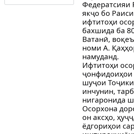
Федератсияи 
якҷо бо Раис
ифтитоҳи осо
бахшида ба 80
Ватанӣ, воқеъ
номи А. Қаҳҳ
намуданд.
Ифтитоҳи осо
ҷонфидоиҳои 
шуҷои Тоҷики
инчунин, тарб
нигаронида ш
Осорхона доро
он аксҳо, ҳуҷ
ёдгориҳои са