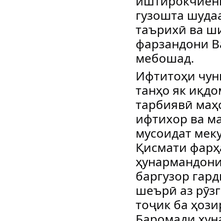
иштирокчиёни
гузошта шуда
таърихӣ ва ш
фарзандони Ва
мебошад.
Ифтитоҳи чун
танҳо як иқдо
тарбиявӣ маҳс
ифтихор ва м
мусоидат меку
Қисмати фарҳ
ҳунармандони
баргузор гард
шеърӣ аз рӯз
тоҷик ба ҳози
Баромади ҳун