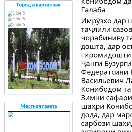
Конибодом да
Город в картинках
Ғалаба
Имрӯзҳо дар 
таҷлили сазов
чорабиниву т
дошта, дар ос
гиромидошти 
Ҷанги Бузурги
Федератсияи Р
Васильевич Л
Конибодом та
Зимни сафари 
шаҳри Конибо
Местная газета
дода, дар мар
сарбози шаҳи
эҳтироми виж